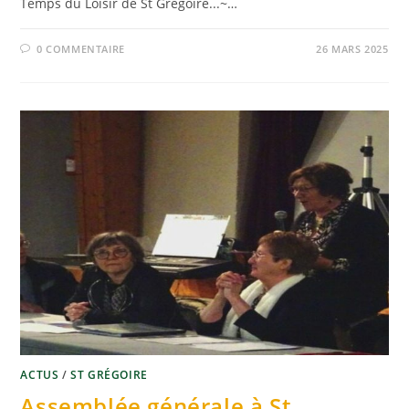
Temps du Loisir de St Grégoire...~…
0 COMMENTAIRE
26 MARS 2025
ACTUS
/
ST GRÉGOIRE
Assemblée générale à St