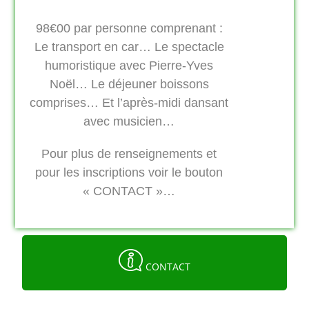
98€00 par personne comprenant :
Le transport en car… Le spectacle
humoristique avec Pierre-Yves
Noël… Le déjeuner boissons
comprises… Et l’après-midi dansant
avec musicien…
Pour plus de renseignements et
pour les inscriptions voir le bouton
« CONTACT »…
06.43.54.78.37
tempsduloisirassociation@gmail.com
CONTACT